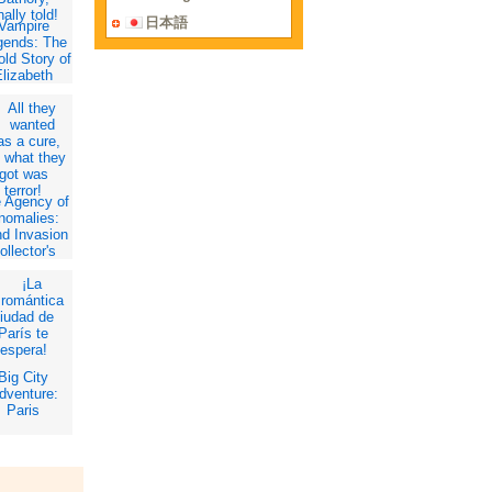
日本語
Vampire
gends: The
old Story of
lizabeth
Bathory
ollector's
Edition
 Agency of
nomalies:
d Invasion
ollector's
Edition
Big City
dventure:
Paris