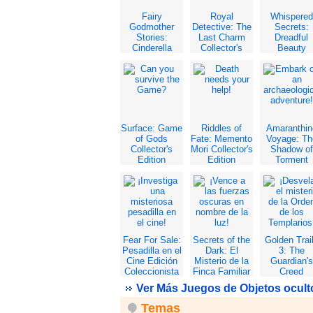
Fairy
Royal
Whispered
Godmother
Detective: The
Secrets:
Stories:
Last Charm
Dreadful
Cinderella
Collector's
Beauty
Collector's
Edition
Collector's
Edition
Edition
Surface: Game
Riddles of
Amaranthin
of Gods
Fate: Memento
Voyage: Th
Collector's
Mori Collector's
Shadow of
Edition
Edition
Torment
Collector's
Edition
Fear For Sale:
Secrets of the
Golden Trai
Pesadilla en el
Dark: El
3: The
Cine Edición
Misterio de la
Guardian's
Coleccionista
Finca Familiar
Creed
Edición
Ver Más Juegos de Objetos ocult
Coleccionista
Temas