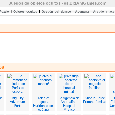
Juegos de objetos ocultos
- es.BigAntGames.com
Puzzle
|
Objetos ocultos
|
Gestión del tiempo
|
Aventura
|
Arcade y acc
os
he
Big City
Tales of
La Agencia de
Shop-n-Spree
Adventure:
Lagoona:
Anomalías:
Fortuna familiar
Fai
Paris
Huérfanos del
Hospital
Una
océano
Místico
Kn