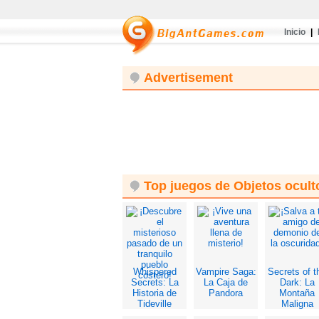
Inicio
|
Advertisement
Top juegos de Objetos ocult
Whispered
Vampire Saga:
Secrets of t
Secrets: La
La Caja de
Dark: La
Historia de
Pandora
Montaña
Tideville
Maligna
Edición
Edición