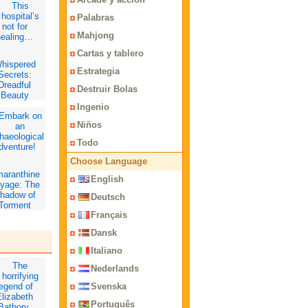
Palabras
Mahjong
Cartas y tablero
hispered
Estrategia
Secrets:
Dreadful
Destruir Bolas
Beauty
ollector's
Ingenio
Edition
Niños
Todo
Choose Language
aranthine
English
yage: The
hadow of
Deutsch
Torment
Français
ollector's
Edition
Dansk
Italiano
Nederlands
Svenska
Português