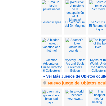
Coleccionista
Coleccionis
Gardenscapes
El Somnárium
The Scruffs 
del Dr. Magnus
El Retorno d
Duque
Vacation
Mystery Tales:
Myths of th
Adventures:
Art and Souls
World: Und
Cruise Director
Collector's
the Surfac
6 Collector's
Edition
Collector's
Edition
Edition
Ver Más Juegos de Objetos ocult
Nuevo juego de Objetos ocu