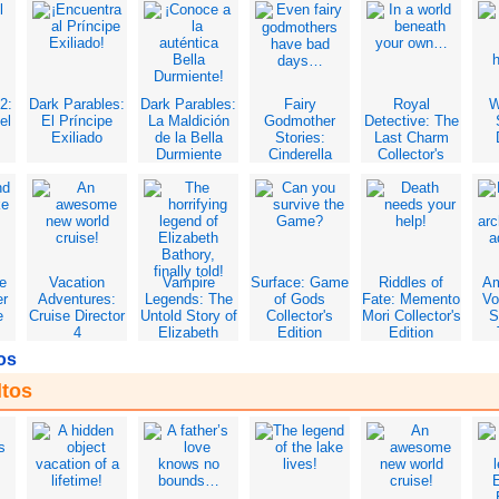
ta
2:
Dark Parables:
Dark Parables:
Fairy
Royal
W
el
El Príncipe
La Maldición
Godmother
Detective: The
Exiliado
de la Bella
Stories:
Last Charm
Durmiente
Cinderella
Collector's
Collector's
Edition
C
Edition
e
Vacation
Vampire
Surface: Game
Riddles of
Am
er
Adventures:
Legends: The
of Gods
Fate: Memento
Vo
e
Cruise Director
Untold Story of
Collector's
Mori Collector's
S
4
Elizabeth
Edition
Edition
Bathory
C
os
Collector's
Edition
ltos