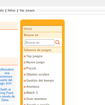
ión
|
Niños
|
Top juegos
Inicio
Buscar en
Géneros de juegos
Top juegos
Nuevo juego
Puzzle
Objetos ocultos
Gestión del tiempo
Aventura
Death at
Match 3
ring Point:
 novela de
Gran aventura
Dana
ightstone
Arcade y acción