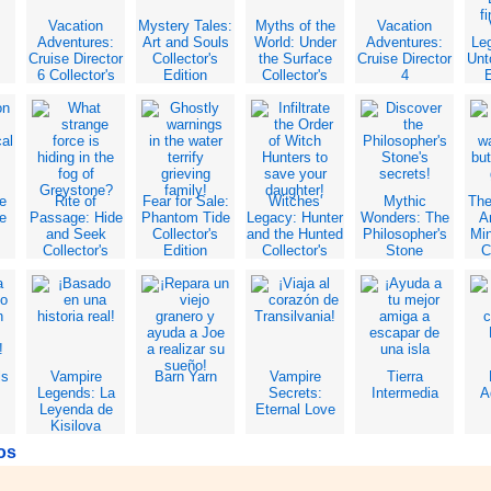
Vacation
Mystery Tales:
Myths of the
Vacation
Adventures:
Art and Souls
World: Under
Adventures:
Le
Cruise Director
Collector's
the Surface
Cruise Director
Unt
6 Collector's
Edition
Collector's
4
E
Edition
Edition
C
e
Rite of
Fear for Sale:
Witches'
Mythic
The
e
Passage: Hide
Phantom Tide
Legacy: Hunter
Wonders: The
A
and Seek
Collector's
and the Hunted
Philosopher's
Min
Collector's
Edition
Collector's
Stone
C
Edition
Edition
Collector's
Edition
ls
Vampire
Barn Yarn
Vampire
Tierra
Legends: La
Secrets:
Intermedia
A
Leyenda de
Eternal Love
Kisilova
Edición
os
Coleccionista