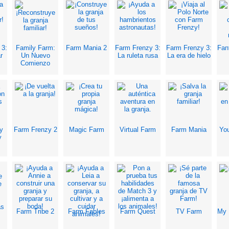
 3:
Family Farm:
Farm Mania 2
Farm Frenzy 3:
Farm Frenzy 3:
Fan
r
Un Nuevo
La ruleta rusa
La era de hielo
Comienzo
y
Farm Frenzy 2
Magic Farm
Virtual Farm
Farm Mania
Yo
y
Farm Tribe 2
Farm Fables
Farm Quest
TV Farm
My 