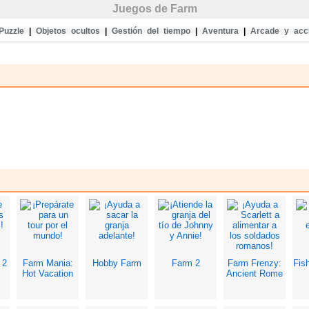
Juegos de Farm
Puzzle
|
Objetos ocultos
|
Gestión del tiempo
|
Aventura
|
Arcade y acc
 2
Farm Mania:
Hobby Farm
Farm 2
Farm Frenzy:
Fis
Hot Vacation
Ancient Rome