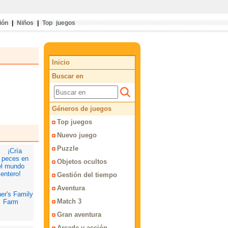
ión
|
Niños
|
Top juegos
Inicio
Buscar en
Géneros de juegos
Top juegos
Nuevo juego
Puzzle
Objetos ocultos
Gestión del tiempo
Aventura
her's Family
Match 3
Farm
Gran aventura
Arcade y acción