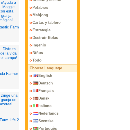
Palabras
Mahjong
Cartas y tablero
tastic Farm
Estrategia
Destruir Bolas
Ingenio
Niños
Todo
Choose Language
uda Farmer
English
Deutsch
Français
Dansk
Italiano
Nederlands
Farm Life 2
Svenska
Português